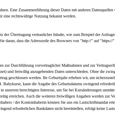
rdnen. Eine Zusammenführung dieser Daten mit anderen Datenquellen 
für eine rechtswidrige Nutzung bekannt werden.
z der Übertragung vertraulicher Inhalte, wie zum Beispiel der Anfragen
ie daran, dass die Adresszeile des Browsers von "http://" auf "https:/
en zur Durchführung vorvertraglicher Maßnahmen und zur Vertragserf
net) und freiwillig anzugebenden Daten unterschieden. Ohne die zwi
rag geschlossen werden. Ihr Geburtsjahr erheben wir, um sicherzustelle
 B. Babykurse, kann die Angabe des Geburtsdatums zwingend erforderli
in unserem berechtigten Interesse, um Sie bei Kursänderungen unmitte
htzeitig erreichen. Auch die weiteren freiwilligen Angaben werden zur 
s / der Kontoinhaberin können Sie uns ein Lastschriftmandat erteile
gend erforderlichen Bankdaten nicht bereitstellen, erfolgt keine Last