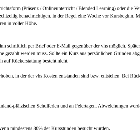
rrichtsform (Präsenz / Onlineunterricht / Blended Learning) oder die V
htzeitig benachrichtigen, in der Regel eine Woche vor Kursbeginn. M
hren in voller Höhe.
inn schriftlich per Brief oder E-Mail gegenüber der vhs möglich. Spä
öhe gezahlt werden muss. Sollte ein Kurs aus persönlichen Gründen ab
h auf Rückerstattung besteht nicht.
erhoben, in der der vhs Kosten entstanden sind bzw. entstehen. Bei Rü
einland-pfälzischen Schulferien und an Feiertagen. Abweichungen wer
, wenn mindestens 80% der Kursstunden besucht wurden.