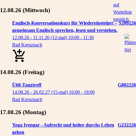
12.08.26
(Mittwoch)
Englisch-Konversationskurs für Wiedereinsteiger –
S209226
gemeinsam Englisch sprechen, lesen und verstehen.
12.08.26 - 11.11.26
(12-mal)
10:00
- 11:30
Bad Kreuznach
14.08.26
(Freitag)
Ü60-Tanztreff
G802226
14.08.26 - 26.02.27
(15-mal)
16:00
- 18:00
Bad Kreuznach
17.08.26
(Montag)
Yoga Iyengar - Aufrecht und heiter durchs Leben
G232226
gehen