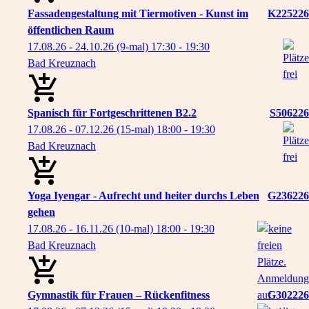
Fassadengestaltung mit Tiermotiven - Kunst im
K225226
öffentlichen Raum
17.08.26 - 24.10.26
(9-mal)
17:30
- 19:30
Bad Kreuznach
Spanisch für Fortgeschrittenen B2.2
S506226
17.08.26 - 07.12.26
(15-mal)
18:00
- 19:30
Bad Kreuznach
Yoga Iyengar - Aufrecht und heiter durchs Leben
G236226
gehen
17.08.26 - 16.11.26
(10-mal)
18:00
- 19:30
Bad Kreuznach
Gymnastik für Frauen – Rückenfitness
G302226