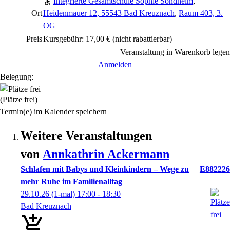
Integrierte Gesamtschule Sophie Sondhelm
,
Ort
Heidenmauer 12, 55543 Bad Kreuznach
,
Raum 403, 3.
OG
Preis
Kursgebühr: 17,00 €
(nicht rabattierbar)
Veranstaltung in Warenkorb legen
Anmelden
Belegung:
(Plätze frei)
Termin(e) im Kalender speichern
Weitere Veranstaltungen
von
Annkathrin
Ackermann
Schlafen mit Babys und Kleinkindern – Wege zu
E882226
mehr Ruhe im Familienalltag
29.10.26
(1-mal)
17:00
- 18:30
Bad Kreuznach