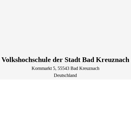
Volkshochschule der Stadt Bad Kreuznach
Kornmarkt
5
, 55543
Bad Kreuznach
Deutschland
Tel.: +49 671 800723
vhs@bad-kreuznach.de
http://www.vhs-bad-kreuznach.de
Lage & Routenplaner