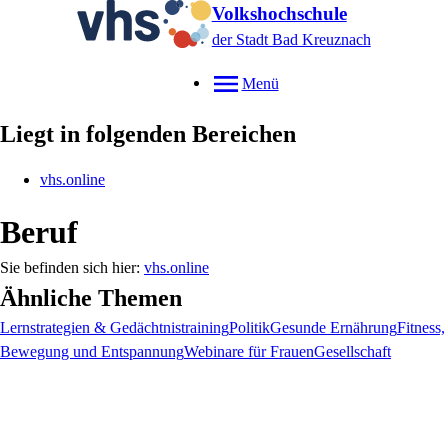
Volkshochschule
der Stadt Bad Kreuznach
Menü
Liegt in folgenden Bereichen
vhs.online
Beruf
vhs.online
Ähnliche Themen
Lernstrategien & Gedächtnistraining
Politik
Gesunde Ernährung
Fitness,
Bewegung und Entspannung
Webinare für Frauen
Gesellschaft