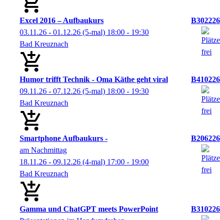
Excel 2016 – Aufbaukurs
B302226
03.11.26 - 01.12.26
(5-mal)
18:00
- 19:30
Bad Kreuznach
Humor trifft Technik - Oma Käthe geht viral
B410226
09.11.26 - 07.12.26
(5-mal)
18:00
- 19:30
Bad Kreuznach
Smartphone Aufbaukurs -
B206226
am Nachmittag
18.11.26 - 09.12.26
(4-mal)
17:00
- 19:00
Bad Kreuznach
Gamma und ChatGPT meets PowerPoint
B310226