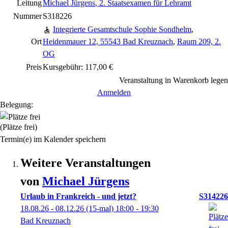
Leitung
Michael Jürgens
, 2. Staatsexamen für Lehramt
Nummer
S318226
Integrierte Gesamtschule Sophie Sondhelm
,
Ort
Heidenmauer 12, 55543 Bad Kreuznach
,
Raum 209, 2.
OG
Preis
Kursgebühr: 117,00 €
Veranstaltung in Warenkorb legen
Anmelden
Belegung:
(Plätze frei)
Termin(e) im Kalender speichern
Weitere Veranstaltungen
von
Michael
Jürgens
Urlaub in Frankreich - und jetzt?
S314226
18.08.26 - 08.12.26
(15-mal)
18:00
- 19:30
Bad Kreuznach