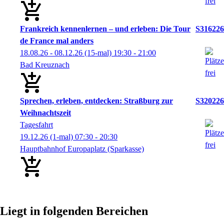
Frankreich kennenlernen – und erleben: Die Tour
S316226
de France mal anders
18.08.26 - 08.12.26
(15-mal)
19:30
- 21:00
Bad Kreuznach
Sprechen, erleben, entdecken: Straßburg zur
S320226
Weihnachtszeit
Tagesfahrt
19.12.26
(1-mal)
07:30
- 20:30
Hauptbahnhof Europaplatz (Sparkasse)
Liegt in folgenden Bereichen