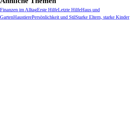
Ähnliche Themen
Finanzen im Alltag
Erste Hilfe
Letzte Hilfe
Haus und
Garten
Haustiere
Persönlichkeit und Stil
Starke Eltern, starke Kinder